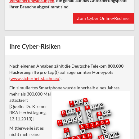
Versicherungslösungen
, die genau auf das Anforderungsprofil
Ihrer Branche abgestimmt sind.
Zum Cyber Online-Rechner
Ihre Cyber-Risiken
Nach eigenen Angaben zählt die Deutsche Telekom
800.000
Hackerangriffe
pro Tag
(!)
auf sogenannten Honeypots
(
www.sicherheitstacho.eu
) .
Ein simuliertes Smartph
one wurde innerhalb eines Jahres
mehr als 300.000 Mal
attackiert
[
Quelle: Dr. Kremer
BKA Herbsttagung,
13.11.2013)]
Mittlerweile ist es
nicht mehr eine