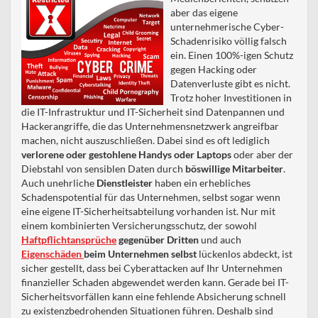
aber das eigene
unternehmerische Cyber-
Schadenrisiko völlig falsch
ein. Einen 100%-igen Schutz
gegen Hacking oder
Datenverluste gibt es nicht.
Trotz hoher Investitionen in
die IT-Infrastruktur und IT-Sicherheit sind Datenpannen und
Hackerangriffe, die das Unternehmensnetzwerk angreifbar
machen, nicht auszuschließen. Dabei sind es oft lediglich
verlorene oder gestohlene Handys oder Laptops
oder aber der
Diebstahl von sensiblen Daten durch
böswillige Mitarbeiter
.
Auch unehrliche
Dienstleister
haben ein erhebliches
Schadenspotential für das Unternehmen, selbst sogar wenn
eine eigene IT-Sicherheitsabteilung vorhanden ist. Nur mit
einem kombinierten Versicherungsschutz, der sowohl
Haftpflichtansprüche
gegenüber Dritten
und auch
Eigenschäden
beim Unternehmen selbst
lückenlos abdeckt, ist
sicher gestellt, dass bei Cyberattacken auf Ihr Unternehmen
finanzieller Schaden abgewendet werden kann. Gerade bei IT-
Sicherheitsvorfällen kann eine fehlende Absicherung schnell
zu existenzbedrohenden Situationen führen. Deshalb sind