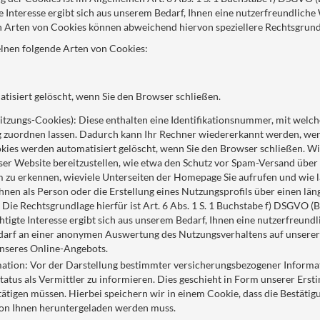
 Interesse ergibt sich aus unserem Bedarf, Ihnen eine nutzerfreundliche
en Arten von Cookies können abweichend hiervon speziellere Rechtsgrun
lnen folgende Arten von Cookies:
tisiert gelöscht, wenn Sie den Browser schließen.
itzungs-Cookies): Diese enthalten eine Identifikationsnummer, mit welc
ng zuordnen lassen. Dadurch kann Ihr Rechner wiedererkannt werden, wen
kies werden automatisiert gelöscht, wenn Sie den Browser schließen. Wi
ser Website bereitzustellen, wie etwa den Schutz vor Spam-Versand üb
 zu erkennen, wieviele Unterseiten der Homepage Sie aufrufen und wie la
hnen als Person oder die Erstellung eines Nutzungsprofils über einen lä
. Die Rechtsgrundlage hierfür ist Art. 6 Abs. 1 S. 1 Buchstabe f) DSGVO (B
tigte Interesse ergibt sich aus unserem Bedarf, Ihnen eine nutzerfreund
arf an einer anonymen Auswertung des Nutzungsverhaltens auf unserer 
nseres Online-Angebots.
mation: Vor der Darstellung bestimmter versicherungsbezogener Informat
 Status als Vermittler zu informieren. Dies geschieht in Form unserer Er
ätigen müssen. Hierbei speichern wir in einem Cookie, dass die Bestätigun
von Ihnen heruntergeladen werden muss.