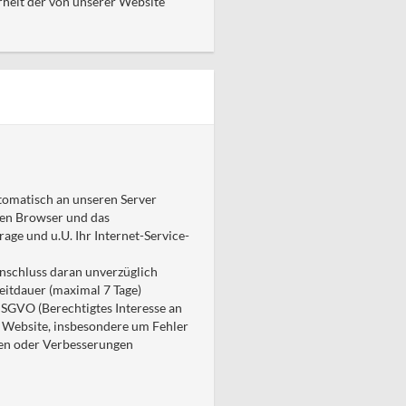
erheit der von unserer Website
tomatisch an unseren Server
ten Browser und das
rage und u.U. Ihr Internet-Service-
Anschluss daran unverzüglich
eitdauer (maximal 7 Tage)
 DSGVO (Berechtigtes Interesse an
r Website, insbesondere um Fehler
gen oder Verbesserungen