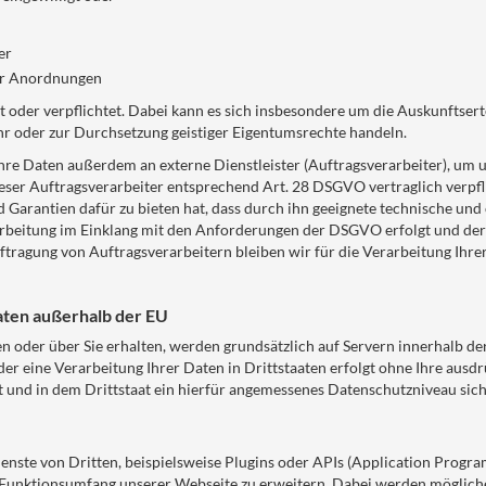
er
her Anordnungen
t oder verpflichtet. Dabei kann es sich insbesondere um die Auskunftser
r oder zur Durchsetzung geistiger Eigentumsrechte handeln.
re Daten außerdem an externe Dienstleister (Auftragsverarbeiter), um 
ieser Auftragsverarbeiter entsprechend Art. 28 DSGVO vertraglich verpfli
d Garantien dafür zu bieten hat, dass durch ihn geeignete technische u
rbeitung im Einklang mit den Anforderungen der DSGVO erfolgt und der 
uftragung von Auftragsverarbeitern bleiben wir für die Verarbeitung Ihre
aten außerhalb der EU
en oder über Sie erhalten, werden grundsätzlich auf Servern innerhalb d
er eine Verarbeitung Ihrer Daten in Drittstaaten erfolgt ohne Ihre ausdrü
st und in dem Drittstaat ein hierfür angemessenes Datenschutzniveau siche
enste von Dritten, beispielsweise Plugins oder APIs (Application Progra
 Funktionsumfang unserer Webseite zu erweitern. Dabei werden möglich