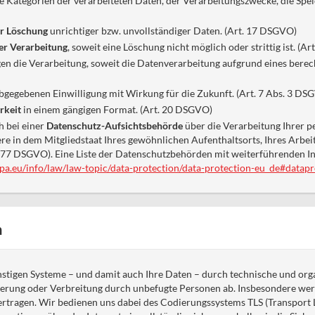
e Kategorien der verarbeiteten Daten, der Verarbeitungszwecke, die Spe
er Löschung
unrichtiger bzw. unvollständiger Daten. (Art. 17 DSGVO)
er Verarbeitung
, soweit eine Löschung nicht möglich oder strittig ist. (A
en die Verarbeitung, soweit die Datenverarbeitung aufgrund eines berecht
bgegebenen Einwilligung mit Wirkung für die Zukunft. (Art. 7 Abs. 3 DS
rkeit
in einem gängigen Format. (Art. 20 DSGVO)
h bei einer
Datenschutz-Aufsichtsbehörde
über die Verarbeitung Ihrer 
e in dem Mitgliedstaat Ihres gewöhnlichen Aufenthaltsorts, Ihres Arbeit
 77 DSGVO). Eine Liste der Datenschutzbehörden mit weiterführenden 
opa.eu/info/law/law-topic/data-protection/data-protection-eu_de#datapr
n
nstigen Systeme – und damit auch Ihre Daten – durch technische und o
nderung oder Verbreitung durch unbefugte Personen ab. Insbesondere we
ertragen. Wir bedienen uns dabei des Codierungssystems TLS (Transport L