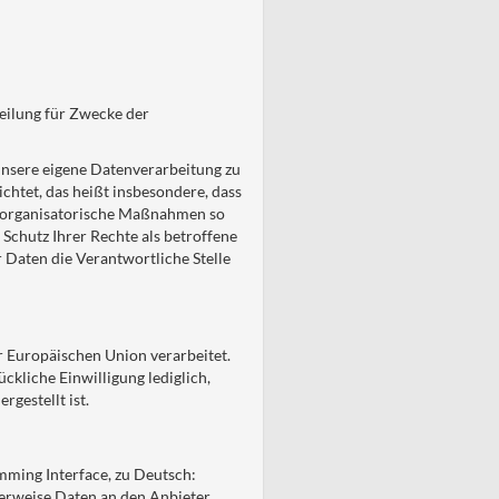
teilung für Zwecke der
unsere eigene Datenverarbeitung zu
chtet, das heißt insbesondere, dass
nd organisatorische Maßnahmen so
Schutz Ihrer Rechte als betroffene
r Daten die Verantwortliche Stelle
er Europäischen Union verarbeitet.
ckliche Einwilligung lediglich,
rgestellt ist.
mming Interface, zu Deutsch:
erweise Daten an den Anbieter