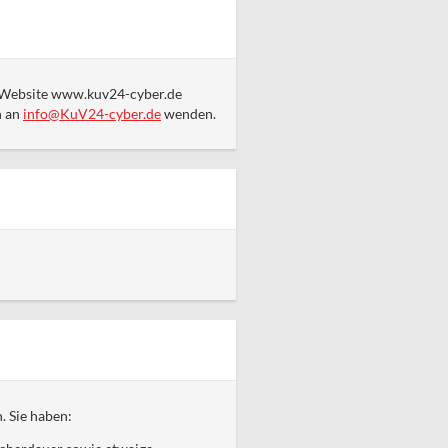
er Website www.kuv24-cyber.de
h an
info@KuV24-cyber.de
wenden.
. Sie haben: