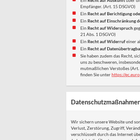
Ein
Recht auf Auskunft
über di
Empfänger. (Art. 15 DSGVO)
Ein
Recht auf Berichtigung od
Ein
Recht auf Einschränkung d
Ein
Recht auf Widerspruch
geg
21 Abs. 1 DSGVO)
Ein
Recht auf Widerruf
einer a
Ein
Recht auf Datenübertragba
Sie haben zudem das Recht, sic
uns zu beschweren, insbesonder
mutmaßlichen Verstoßes (Art.
finden Sie unter
https://ec.eur
Datenschutzmaßnahme
Wir sichern unsere Website und so
Verlust, Zerstörung, Zugriff, Verä
verschlüsselt durch das Internet üb