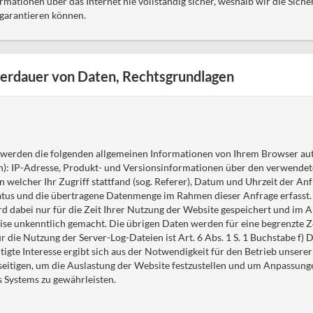
rmationen über das Internet nie vollständig sicher, weshalb wir die Sich
garantieren können.
erdauer von Daten, Rechtsgrundlagen
 werden die folgenden allgemeinen Informationen von Ihrem Browser au
en): IP-Adresse, Produkt- und Versionsinformationen über den verwende
n welcher Ihr Zugriff stattfand (sog. Referer), Datum und Uhrzeit der Anf
tus und die übertragene Datenmenge im Rahmen dieser Anfrage erfasst.
d dabei nur für die Zeit Ihrer Nutzung der Website gespeichert und im 
ise unkenntlich gemacht. Die übrigen Daten werden für eine begrenzte Z
r die Nutzung der Server-Log-Dateien ist Art. 6 Abs. 1 S. 1 Buchstabe f)
igte Interesse ergibt sich aus der Notwendigkeit für den Betrieb unsere
eseitigen, um die Auslastung der Website festzustellen und um Anpassun
 Systems zu gewährleisten.