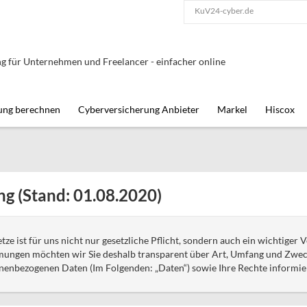
KuV24-cyber.de
g für Unternehmen und Freelancer - einfacher online
ung berechnen
Cyberversicherung Anbieter
Markel
Hiscox
g (Stand: 01.08.2020)
ze ist für uns nicht nur gesetzliche Pflicht, sondern auch ein wichtiger 
ngen möchten wir Sie deshalb transparent über Art, Umfang und Zweck
nenbezogenen Daten (Im Folgenden: „Daten“) sowie Ihre Rechte informie