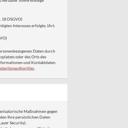
icherdauer sowie etwaige
rt. 18 DSGVO)
igten Interesses erfolgte. (Art.
GVO)
personenbezogenen Daten durch
splatzes oder des Orts des
Informationen und Kontaktdaten
otectionauthorities
.
rganisatorische Maßnahmen gegen
rden Ihre persönlichen Daten
ayer Security).