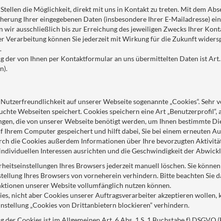
tellen die Möglichkeit, direkt mit uns in Kontakt zu treten. Mit dem Ab
cherung Ihrer eingegebenen Daten (insbesondere Ihrer E-Mailadresse) ein
n wir ausschließlich bis zur Erreichung des jeweiligen Zwecks Ihrer Kon
r Verarbeitung können Sie jederzeit mit Wirkung für die Zukunft widersp
.
g der von Ihnen per Kontaktformular an uns übermittelten Daten ist Art.
n).
utzerfreundlichkeit auf unserer Webseite sogenannte „Cookies“. Sehr ver
suchte Webseiten speichert. Cookies speichern eine Art „Benutzerprofil“, 
ngen, die von unserer Webseite benötigt werden, um Ihnen bestimmte Di
f Ihrem Computer gespeichert und hilft dabei, Sie bei einem erneuten A
rch die Cookies außerdem Informationen über Ihre bevorzugten Aktivitä
individuellen Interessen ausrichten und die Geschwindigkeit der Abwick
rheitseinstellungen Ihres Browsers jederzeit manuell löschen. Sie könne
ellung Ihres Browsers von vorneherein verhindern. Bitte beachten Sie da
nktionen unserer Website vollumfänglich nutzen können.
ies, nicht aber Cookies unserer Auftragsverarbeiter akzeptieren wollen, 
nstellung „Cookies von Drittanbietern blockieren” verhindern.
 der Cookies ist im Allgemeinen Art. 6 Abs. 1 S. 1 Buchstabe f) DSGVO (