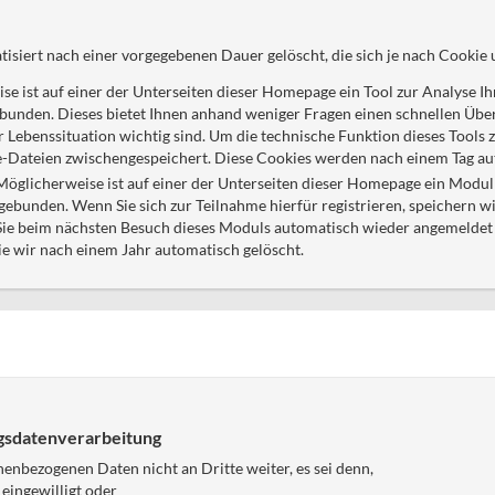
isiert nach einer vorgegebenen Dauer gelöscht, die sich je nach Cookie 
e ist auf einer der Unterseiten dieser Homepage ein Tool zur Analyse Ih
unden. Dieses bietet Ihnen anhand weniger Fragen einen schnellen Über
 Lebenssituation wichtig sind. Um die technische Funktion dieses Tools 
e-Dateien zwischengespeichert. Diese Cookies werden nach einem Tag au
 Möglicherweise ist auf einer der Unterseiten dieser Homepage ein Modu
ingebunden. Wenn Sie sich zur Teilnahme hierfür registrieren, speichern w
Sie beim nächsten Besuch dieses Moduls automatisch wieder angemeldet 
e wir nach einem Jahr automatisch gelöscht.
gsdatenverarbeitung
enbezogenen Daten nicht an Dritte weiter, es sei denn,
 eingewilligt oder