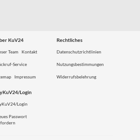
ber KuV24
Rechtliches
nser Team
Kontakt
Datenschutzrichtlinien
ckruf-Service
Nutzungsbestimmungen
itemap
Impressum
Widerrufsbelehrung
yKuV24/Login
yKuV24/Login
eues Passwort
fordern