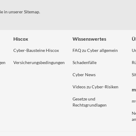
ie in unserer Sitemap.
Hiscox
Wissenswertes
Ü
Cyber-Bausteine Hiscox
FAQ zu Cyber allgemein
U
gen
Versicherungsbedingungen
Schadenfälle
Rü
Cyber News
S
Videos zu Cyber-Risiken
m
Gesetze und
m
Rechtsgrundlagen
N
an