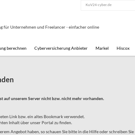
KuV24-cyber.de
g für Unternehmen und Freelancer - einfacher online
ung berechnen
Cyberversicherung Anbieter
Markel
Hiscox
nden
st auf unserem Server nicht bzw. nicht mehr vorhanden.
teten Link bzw. ein altes Bookmark verwendet.
en Inhalt über unser Portal zu finden.
erem Angebot haben, so schauen Sie bitte in die Hilfe oder schreiben Sie 