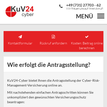
+49 (731) 27703 - 62
Wir freuen uns auf Ihren Anruf!
MENÜ
Togg
navi
Kontaktformular
Rückruf anfordern
Kosten: Beitrag online
berechnen
Wie erfolgt die Antragsstellung?
KuV24-Cyber bietet Ihnen die Antragsstellung der Cyber-Risk-
Management-Versicherung online an.
Mit nachstehenden einfachen Antragsschritten können Sie
unkompliziert den gewünschten Versicherungsschutz
beantragen: