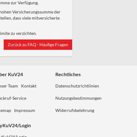
summe zur Verfügung.
ick hohen Versicherungssumme der
ellen, dass viele mitversicherte
mite zu verzichten.
Zurück zu FAQ - Häufige Fragen
ber KuV24
Rechtliches
nser Team
Kontakt
Datenschutzrichtlinien
ckruf-Service
Nutzungsbestimmungen
itemap
Impressum
Widerrufsbelehrung
yKuV24/Login
yKuV24/Login