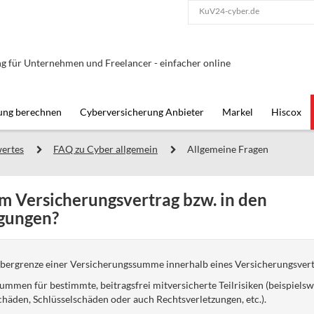
KuV24-cyber.de
g für Unternehmen und Freelancer - einfacher online
ung berechnen
Cyberversicherung Anbieter
Markel
Hiscox
ertes
FAQ zu Cyber allgemein
Allgemeine Fragen
im Versicherungsvertrag bzw. in den
gungen?
Obergrenze einer Versicherungssumme innerhalb eines Versicherungsvert
ummen für bestimmte, beitragsfrei mitversicherte Teilrisiken (beispiels
häden, Schlüsselschäden oder auch Rechtsverletzungen, etc.).