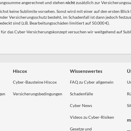
erungssumme angerechnet und stehen
nicht
zusätzlich zur Versicherungs
ichst keine Sublimite vorsehen. Sonst wird mit einer auf den ersten Bl
der Versicherungsschutz besteht, im Schadenfall ist dann jedoch festzust
eckt sind (z.B. Bearbeitungsschäden limitiert auf 50.000 €).
für das Cyber-Versicherungskonzept versuchen wir weitgehend auf Subli
Hiscox
Wissenswertes
Ü
Cyber-Bausteine Hiscox
FAQ zu Cyber allgemein
U
gen
Versicherungsbedingungen
Schadenfälle
Rü
Cyber News
S
Videos zu Cyber-Risiken
m
Gesetze und
m