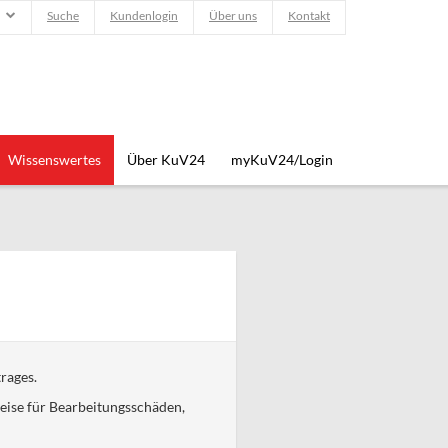
Suche
Kundenlogin
Über uns
Kontakt
Wissenswertes
Über KuV24
myKuV24/Login
rages.
weise für Bearbeitungsschäden,