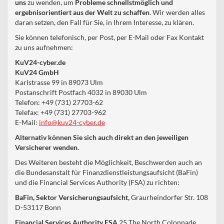
uns
zu wenden, um
Probleme schnellstmöglich und
ergebnisorientiert aus der Welt zu schaffen
. Wir werden alles
daran setzen, den Fall für Sie, in Ihrem Interesse, zu klären.
Sie können telefonisch, per Post, per E-Mail oder Fax Kontakt
zu uns aufnehmen:
KuV24-cyber.de
KuV24 GmbH
Karlstrasse 99 in 89073 Ulm
Postanschrift Postfach 4032 in 89030 Ulm
Telefon: +49 (731) 27703-62
Telefax: +49 (731) 27703-962
E-Mail:
info@kuv24-cyber.de
Alternativ können Sie sich auch direkt an den jeweiligen
Versicherer wenden.
Des Weiteren besteht die Möglichkeit, Beschwerden auch an
die Bundesanstalt für Finanzdienstleistungsaufsicht (BaFin)
und die Financial Services Authority (FSA) zu richten:
BaFin, Sektor Versicherungsaufsicht,
Graurheindorfer Str. 108
D-53117 Bonn
Financial Services Authority FSA
25 The North Colonnade