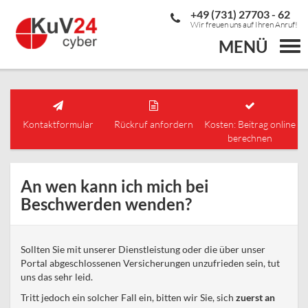
+49 (731) 27703 - 62
Wir freuen uns auf Ihren Anruf!
MENÜ
Togg
navi
Kontaktformular
Rückruf anfordern
Kosten: Beitrag online
berechnen
An wen kann ich mich bei
Beschwerden wenden?
Sollten Sie mit unserer Dienstleistung oder die über unser
Portal abgeschlossenen Versicherungen unzufrieden sein, tut
uns das sehr leid.
Tritt jedoch ein solcher Fall ein, bitten wir Sie, sich
zuerst an